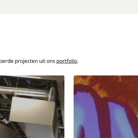
voerde projecten uit ons
portfolio
.
Digitale
ps
graffiti
muur