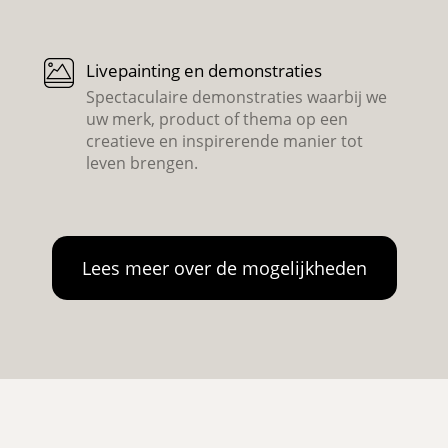
Livepainting en demonstraties
Spectaculaire demonstraties waarbij we
uw merk, product of thema op een
creatieve en inspirerende manier tot
leven brengen.
Lees meer over de mogelijkheden