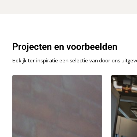
Projecten en voorbeelden
Bekijk ter inspiratie een selectie van door ons uitge
Direct
Graffiti-
delen
worksho
op
social
media